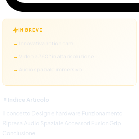
IN BREVE
Innovativa action cam
Video a 360° in alta risoluzione
Audio spaziale immersivo
Indice Articolo
Il concetto
Design e hardware
Funzionamento
Ripresa Audio Spaziale
Accessori
Fusion Grip
Conclusione