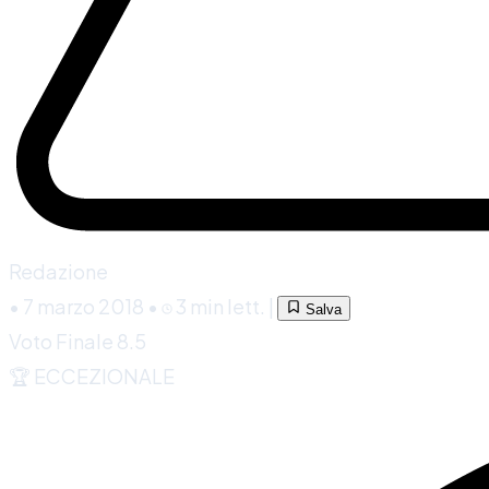
Redazione
•
7 marzo 2018
•
3 min lett.
|
Salva
Voto Finale
8.5
🏆 ECCEZIONALE