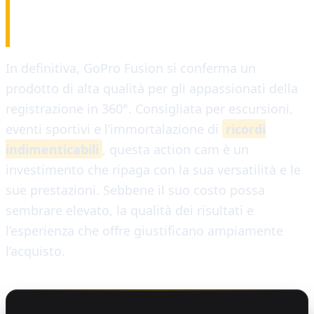
CONCLUSIONE
In definitiva, GoPro Fusion si conferma un
prodotto di alta qualità per gli appassionati della
registrazione in 360°. Consigliata per escursioni,
eventi sportivi e l’immortalazione di
ricordi
indimenticabili
, questa action cam è un
investimento che ripaga con la sua versatilità e le
sue prestazioni. Sebbene il suo costo possa
sembrare elevato, la qualità dei risultati e
l’esperienza che offre giustificano ampiamente
l’acquisto.