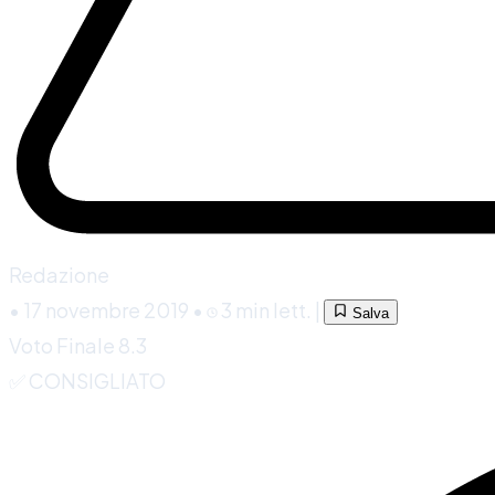
Redazione
•
17 novembre 2019
•
3 min lett.
|
Salva
Voto Finale
8.3
✅ CONSIGLIATO