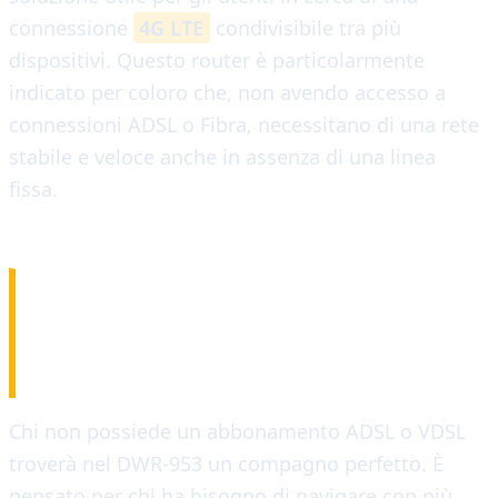
connessione
4G LTE
condivisibile tra più
dispositivi. Questo router è particolarmente
indicato per coloro che, non avendo accesso a
connessioni ADSL o Fibra, necessitano di una rete
stabile e veloce anche in assenza di una linea
fissa.
ADATTO A MOLTEPLICI
ESIGENZE
Chi non possiede un abbonamento ADSL o VDSL
troverà nel DWR-953 un compagno perfetto. È
pensato per chi ha bisogno di navigare con più