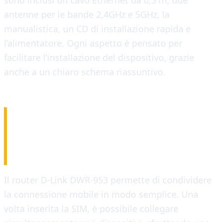
sono inclusi un cavo Ethernet da 0,5 m, due
antenne per le bande 2,4GHz e 5GHz, la
manualistica, un CD di installazione rapida e
l’alimentatore. Ogni aspetto è pensato per
facilitare l’installazione del dispositivo, grazie
anche a un chiaro schema riassuntivo.
INTEGRAZIONE E
FUNZIONALITÀ
Il router D-Link DWR-953 permette di condividere
la connessione mobile in modo semplice. Una
volta inserita la SIM, è possibile collegare