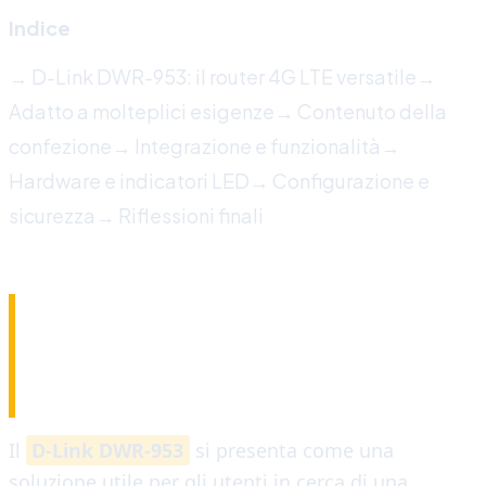
Indice
→ D-Link DWR-953: il router 4G LTE versatile
→
Adatto a molteplici esigenze
→ Contenuto della
confezione
→ Integrazione e funzionalità
→
Hardware e indicatori LED
→ Configurazione e
sicurezza
→ Riflessioni finali
D-LINK DWR-953: IL
ROUTER 4G LTE
VERSATILE
Il
D-Link DWR-953
si presenta come una
soluzione utile per gli utenti in cerca di una