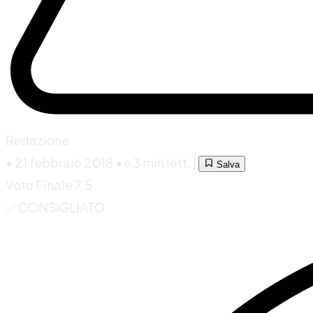
Redazione
•
21 febbraio 2018
•
3 min lett.
|
Salva
Voto Finale
7.5
✅ CONSIGLIATO