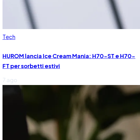
Tech
HUROM lancia Ice Cream Mania: H70-ST e H70-
FT per sorbetti estivi
7 ago